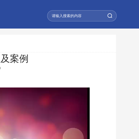
患及案例
)