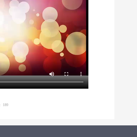
：
189