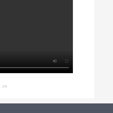
：
274