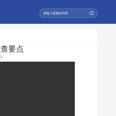
检查要点
)